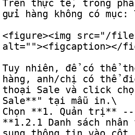
Trên thực tế, trong phầ
gửi hàng không có mục: 
<figure><img src="/file
alt=""><figcaption></fi
Tuy nhiên, để có thể th
hàng, anh/chị có thể đi
thoại Sale và click chọ
Sale**" tại mẫu in.\

Chọn **1. Quản trị** --
**1.2.1 Danh sách nhân 
sung thông tin vào cột 