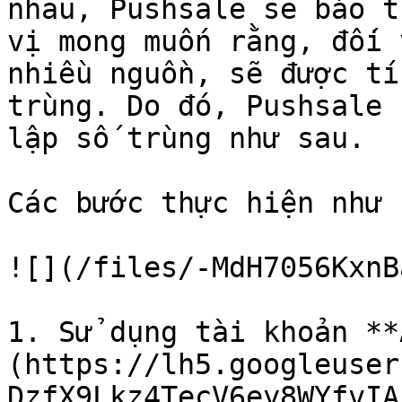
nhau, Pushsale sẽ báo t
vị mong muốn rằng, đối 
nhiều nguồn, sẽ được tí
trùng. Do đó, Pushsale 
lập số trùng như sau.

Các bước thực hiện như s
![](/files/-MdH7056KxnB
1. Sử dụng tài khoản **
(https://lh5.googleuser
DzfX9Lkz4TecV6ey8WYfvIA