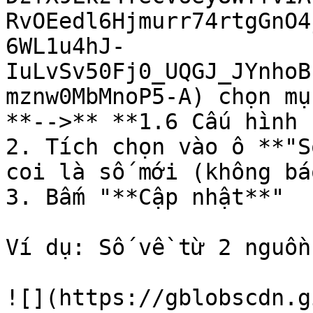
RvOEedl6Hjmurr74rtgGnO4
6WL1u4hJ-
IuLvSv50Fj0_UQGJ_JYnhoB
mznw0MbMnoP5-A) chọn mụ
**-->** **1.6 Cấu hình 
2. Tích chọn vào ô **"S
coi là số mới (không bá
3. Bấm "**Cập nhật**"

Ví dụ: Số về từ 2 nguồn
![](https://gblobscdn.g