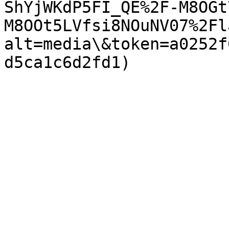
ShYjWKdP5FI_QE%2F-M8OGt
M8OOt5LVfsi8NOuNV07%2Fl
alt=media\&token=a0252f