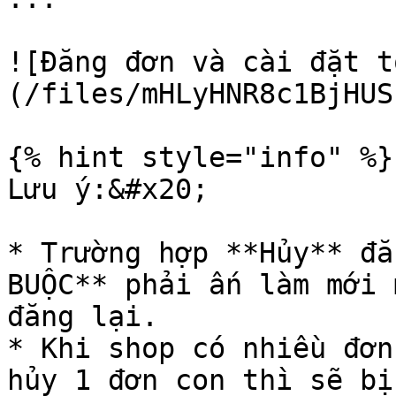
![Đăng đơn và cài đặt t
(/files/mHLyHNR8c1BjHUS
{% hint style="info" %}

Lưu ý:&#x20;

* Trường hợp **Hủy** đă
BUỘC** phải ấn làm mới 
đăng lại.

* Khi shop có nhiều đơn
hủy 1 đơn con thì sẽ bị