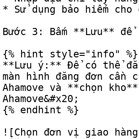
* Sử dụng bảo hiểm cho 
Bước 3: Bấm **Lưu** để 
{% hint style="info" %}

**Lưu ý:** Để có thể đă
màn hình đăng đơn cần c
Ahamove và **chọn kho**
Ahamove&#x20;

{% endhint %}

![Chọn đơn vị giao hàng