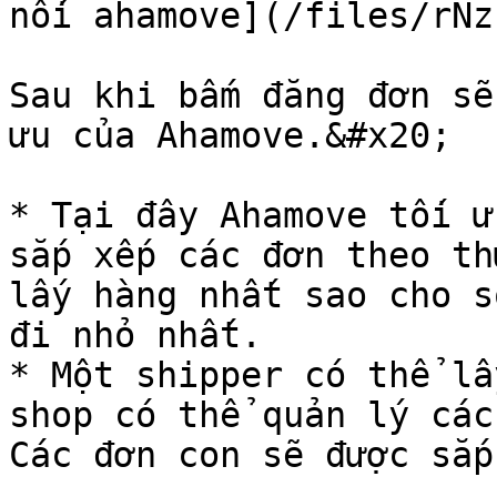
nối ahamove](/files/rNz
Sau khi bấm đăng đơn sẽ
ưu của Ahamove.&#x20;

* Tại đây Ahamove tối ư
sắp xếp các đơn theo th
lấy hàng nhất sao cho s
đi nhỏ nhất.

* Một shipper có thể lấ
shop có thể quản lý các
Các đơn con sẽ được sắp
...
