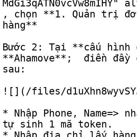
MdGi3qATN0vcVw8mIHY" al
, chọn **1. Quản trị đơ
hàng**

Bước 2: Tại **cấu hình 
**Ahamove**;  điền đầy 
sau:

![](/files/d1uXhn8wyvSY
* Nhập Phone, Name=> nh
tự sinh 1 mã token.

* Nhập địa chỉ lấy hàng
