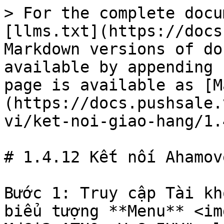
> For the complete docu
[llms.txt](https://docs
Markdown versions of do
available by appending 
page is available as [M
(https://docs.pushsale.
vi/ket-noi-giao-hang/1.
# 1.4.12 Kết nối Ahamove
Bước 1: Truy cập Tài kh
biểu tượng **Menu** <im