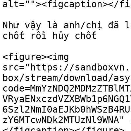
alt=""><figcaption></fi
Như vậy là anh/chị đã l
chốt rồi hủy chốt

<figure><img 
src="https://sandboxvn.
box/stream/download/asy
code=MmYzNDQ2MDMzZTBlMT
VRyaENxczdVZXBWb1p6NGQ1
6Szl2NmI0aEJKb0hWSzB4RU
zY6MTcwNDk2MTUzNl9WNA" 