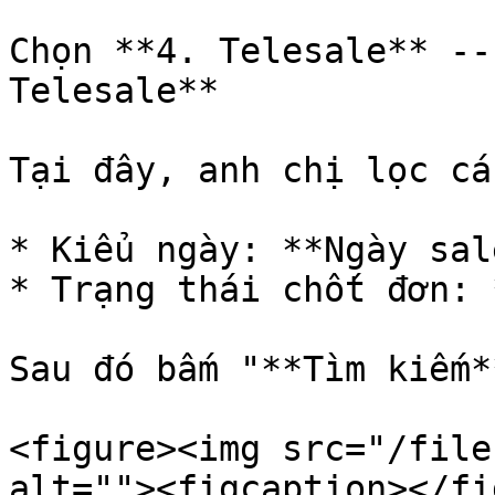
Chọn **4. Telesale** --
Telesale**

Tại đây, anh chị lọc cá
* Kiểu ngày: **Ngày sal
* Trạng thái chốt đơn: 
Sau đó bấm "**Tìm kiếm**
<figure><img src="/file
alt=""><figcaption></fi