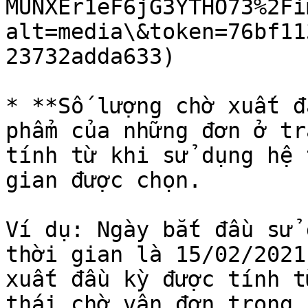
MUNXEr1eF6jG3YTHO73%2Fi
alt=media\&token=76bf11
23732adda633)

* **Số lượng chờ xuất đ
phẩm của những đơn ở tr
tính từ khi sử dụng hệ 
gian được chọn.

Ví dụ: Ngày bắt đầu sử 
thời gian là 15/02/2021
xuất đầu kỳ được tính t
thái chờ vận đơn trong 