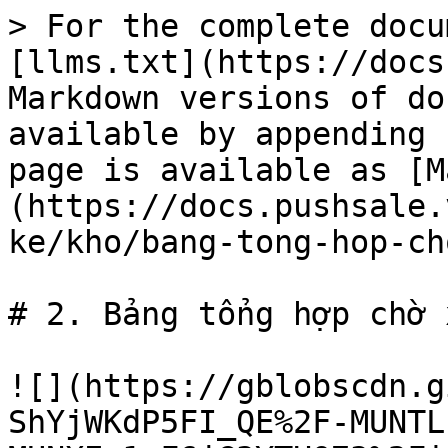
> For the complete docu
[llms.txt](https://docs
Markdown versions of do
available by appending 
page is available as [M
(https://docs.pushsale.
ke/kho/bang-tong-hop-ch
# 2. Bảng tổng hợp chờ 
![](https://gblobscdn.g
ShYjWKdP5FI_QE%2F-MUNTL