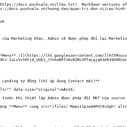
https://docs.pushsale.vn/llms.txt). Markdown versions of
s://docs.pushsale.vn/huong-dan/quan-tri-don-vi/cau-hinh
ok

 của Marketing khác, Admin sẽ được phép đổi lại Marketin
*Menu** ![](https://lh5.googleusercontent.com/llPZTMvucx
4hJ-IuLvSv50Fj0_UQGJ_JYnhoBPf3Av8ZMsSPTaLgjqH3eR39EHRCmz
 Landing tự động (chỉ áp dụng Contact mới)**

lt="" data-size="original">&#x20;

 trước khi thiết lập Admin được phép đổi MKT của source 
ợng **Menu** <img src="/files/-Mapz11pzeA9PVI9cOgh" alt=