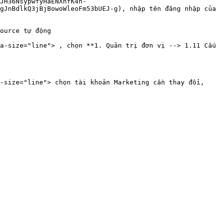
JH36NsypwfyHaENXhfK4n-
gJnBdlkQ3jBjBowoWleoFm53bUEJ-g), nhập tên đăng nhập của 
ource tự động

a-size="line"> , chọn **1. Quản trị đơn vị --> 1.11 Cấu 
-size="line"> chọn tài khoản Marketing cần thay đổi, 