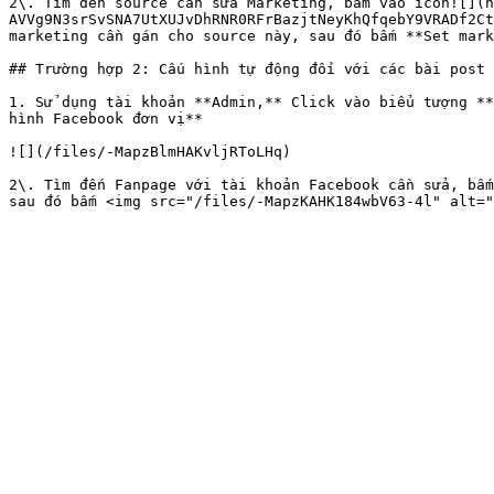
2\. Tìm đến source cần sửa Marketing, bấm vào icon![](h
AVVg9N3srSvSNA7UtXUJvDhRNR0RFrBazjtNeyKhQfqebY9VRADf2Ct
marketing cần gán cho source này, sau đó bấm **Set mark
## Trường hợp 2: Cấu hình tự động đối với các bài post 
1. Sử dụng tài khoản **Admin,** Click vào biểu tượng **
hình Facebook đơn vị**

![](/files/-MapzBlmHAKvljRToLHq)

2\. Tìm đến Fanpage với tài khoản Facebook cần sửa, bấm