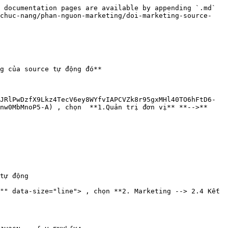
 documentation pages are available by appending `.md` 
-chuc-nang/phan-nguon-marketing/doi-marketing-source-
g của source tự động đó**

JRlPwDzfX9Lkz4TecV6ey8WYfvIAPCVZk8r95gxMHl40TO6hFtD6-
nw0MbMnoP5-A) , chọn  **1.Quản trị đơn vị** **-->** 
tự động

"" data-size="line"> , chọn **2. Marketing --> 2.4 Kết 