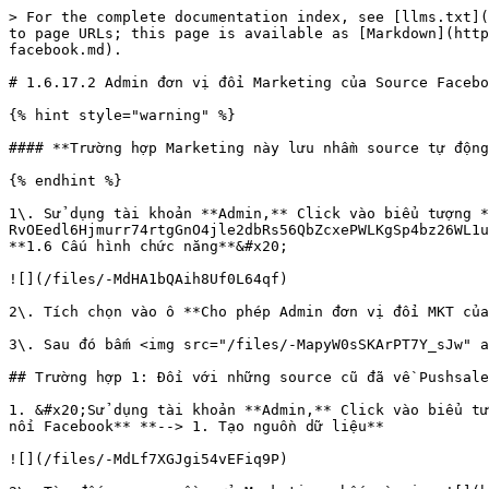
> For the complete documentation index, see [llms.txt](
to page URLs; this page is available as [Markdown](http
facebook.md).

# 1.6.17.2 Admin đơn vị đổi Marketing của Source Facebo
{% hint style="warning" %}

#### **Trường hợp Marketing này lưu nhầm source tự động
{% endhint %}

1\. Sử dụng tài khoản **Admin,** Click vào biểu tượng *
RvOEedl6Hjmurr74rtgGnO4jle2dbRs56QbZcxePWLKgSp4bz26WL1u
**1.6 Cấu hình chức năng**&#x20;

![](/files/-MdHA1bQAih8Uf0L64qf)

2\. Tích chọn vào ô **Cho phép Admin đơn vị đổi MKT của
3\. Sau đó bấm <img src="/files/-MapyW0sSKArPT7Y_sJw" a
## Trường hợp 1: Đối với những source cũ đã về Pushsale
1. &#x20;Sử dụng tài khoản **Admin,** Click vào biểu tư
nối Facebook** **--> 1. Tạo nguồn dữ liệu**

![](/files/-MdLf7XGJgi54vEFiq9P)
