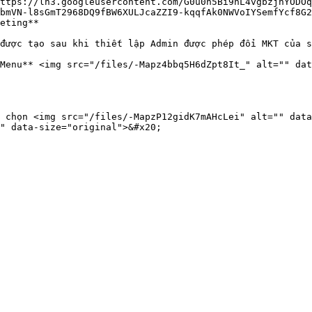
ttps://lh3.googleusercontent.com/G0u0n5Bi9nL4vgbzjhYODOq
bmVN-l8sGmT2968DQ9fBW6XULJcaZZI9-kqqfAk0NWVoIYSemfYcf8G2
eting**

được tạo sau khi thiết lập Admin được phép đổi MKT của s
Menu** <img src="/files/-Mapz4bbq5H6dZpt8It_" alt="" dat
 chọn <img src="/files/-MapzP12gidK7mAHcLei" alt="" data