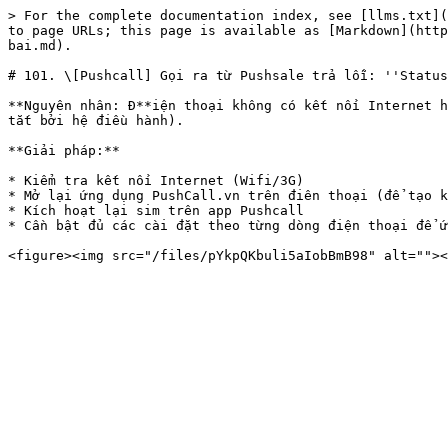
> For the complete documentation index, see [llms.txt](
to page URLs; this page is available as [Markdown](http
bai.md).

# 101. \[Pushcall] Gọi ra từ Pushsale trả lỗi: ''Status
**Nguyên nhân: Đ**iện thoại không có kết nối Internet h
tắt bởi hệ điều hành).

**Giải pháp:**

* Kiểm tra kết nối Internet (Wifi/3G)

* Mở lại ứng dụng PushCall.vn trên điên thoại (để tạo k
* Kích hoạt lại sim trên app Pushcall

* Cần bật đủ các cài đặt theo từng dòng điện thoại để ứ