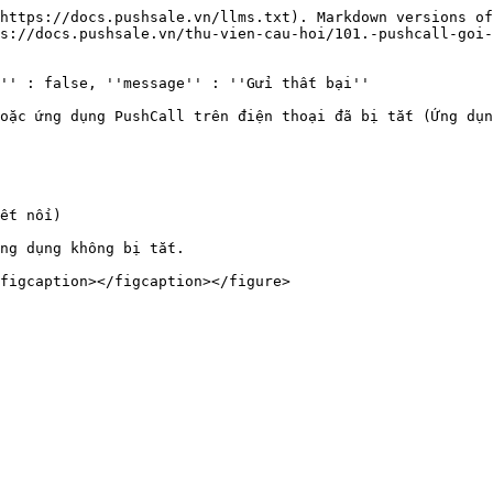
https://docs.pushsale.vn/llms.txt). Markdown versions of
s://docs.pushsale.vn/thu-vien-cau-hoi/101.-pushcall-goi-
'' : false, ''message'' : ''Gửi thất bại''

oặc ứng dụng PushCall trên điện thoại đã bị tắt (Ứng dụn
ết nối)

ng dụng không bị tắt.
