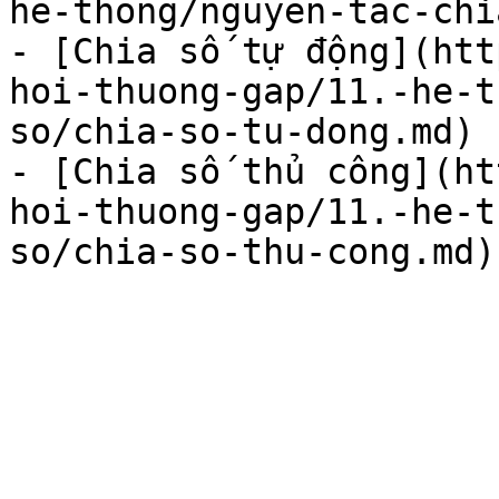
he-thong/nguyen-tac-chi
- [Chia số tự động](htt
hoi-thuong-gap/11.-he-t
so/chia-so-tu-dong.md)

- [Chia số thủ công](ht
hoi-thuong-gap/11.-he-t