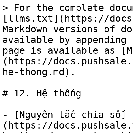
> For the complete docu
[llms.txt](https://docs
Markdown versions of do
available by appending 
page is available as [M
(https://docs.pushsale.
he-thong.md).

# 12. Hệ thống

- [Nguyên tắc chia số]
(https://docs.pushsale.