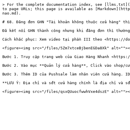
> For the complete documentation index, see [llms.txt](
to page URLs; this page is available as [Markdown](http
nao.md).

# 68. Đăng đơn GHN "Tài khoản không thuộc cửa hàng" thì
Đã kết nối GHN thành công nhưng khi đăng đơn thì thường
Cách khắc phục: Xem video tại phần III theo <https://do
<figure><img src="/files/5Zm7xtceBjbenEGDa8Xk" alt=""><
Bước 1. Truy cập trang web của Giao Hàng Nhanh <https:/
Bước 2. Vào mục **Quản lý cửa hàng**, Click vào shop/cử
Bước 3. Thêm ID của Pushsale làm nhân viên cửa hàng. ID
**LƯU Ý: Địa chỉ và sđt cửa hàng chính là địa chỉ và sđ