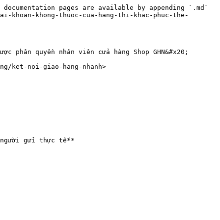
 documentation pages are available by appending `.md` 
ai-khoan-khong-thuoc-cua-hang-thi-khac-phuc-the-
ược phân quyền nhân viên cửa hàng Shop GHN&#x20;

ng/ket-noi-giao-hang-nhanh>

người gửi thực tế**
