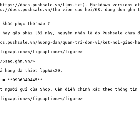
https://docs.pushsale.vn/llms.txt). Markdown versions of
s://docs.pushsale.vn/thu-vien-cau-hoi/68.-dang-don-ghn-t
 khắc phục thế nào ?

 hay gặp phải lỗi này, nguyên nhân là do Pushsale chưa đ
cs.pushsale.vn/huong-dan/quan-tri-don-vi/ket-noi-giao-ha
figcaption></figcaption></figure>

/5sao.ghn.vn/>

a hàng đã thiết lập&#x20;

 = **0936340445**

t người gửi của Shop. Cần điền chính xác theo thông tin 