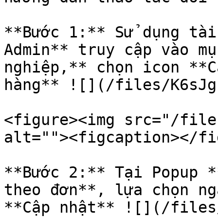
**Bước 1:** Sử dụng tài
Admin** truy cập vào mụ
nghiệp,** chọn icon **C
hàng** ![](/files/K6sJg
<figure><img src="/file
alt=""><figcaption></fi
**Bước 2:** Tại Popup *
theo đơn**, lựa chọn ng
**Cập nhật** ![](/files