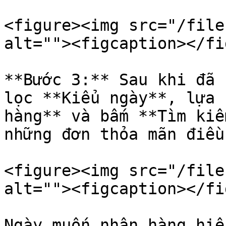
<figure><img src="/file
alt=""><figcaption></fi
**Bước 3:** Sau khi đã 
lọc **Kiểu ngày**, lựa 
hàng** và bấm **Tìm kiế
những đơn thỏa mãn điều
<figure><img src="/file
alt=""><figcaption></fi
Ngày muốn nhận hàng hiể