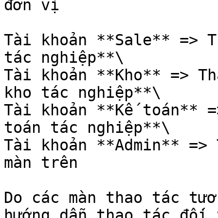
đơn vị

Tài khoản **Sale** => T
tác nghiệp**\

Tài khoản **Kho** => Th
kho tác nghiệp**\

Tài khoản **Kế toán** =
toán tác nghiệp**\

Tài khoản **Admin** => 
màn trên

Do các màn thao tác tươ
hướng dẫn thao tác đối 