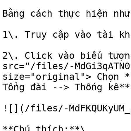
Bằng cách thực hiện như
1\. Truy cập vào tài kh
2\. Click vào biểu tượn
src="/files/-MdGi3qATN0
size="original"> Chọn **9
Tổng đài --> Thống kê**

![](/files/-MdFKQUKyUM_
**Chú thích:**\
