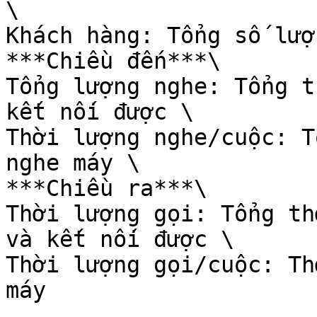
\

Khách hàng: Tổng số lượ
***Chiều đến***\

Tổng lượng nghe: Tổng t
kết nối được \

Thời lượng nghe/cuộc: T
nghe máy \

***Chiều ra***\

Thời lượng gọi: Tổng th
và kết nối được \

Thời lượng gọi/cuộc: Th
máy
