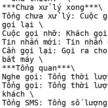
***Chưa xử lý xong***\

Tổng chưa xử lý: Cuộc g
gọi lại \

Cuộc gọi nhỡ: Khách gọi
Tin nhắn mới: Tin nhắn 
Cần gọi lại: Gọi ra cho
bắt máy \

***Tổng quan***\

Nghe gọi: Tổng thời lượ
Tổng gọi: Tổng thời lượ
khách \

Tổng SMS: Tổng số lượng