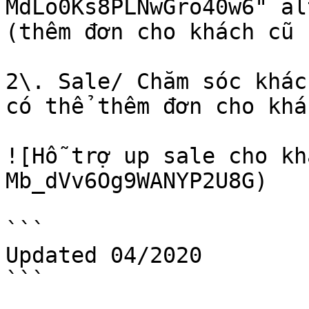
MdLo0Ks8PLNwGro40w6" al
(thêm đơn cho khách cũ 
2\. Sale/ Chăm sóc khác
có thể thêm đơn cho khá
![Hỗ trợ up sale cho kh
Mb_dVv6Og9WANYP2U8G)

```

Updated 04/2020
