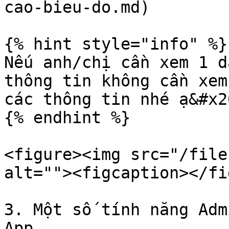
cao-bieu-do.md)

{% hint style="info" %}

Nếu anh/chị cần xem 1 d
thông tin không cần xem
các thông tin nhé ạ&#x20
{% endhint %}

<figure><img src="/file
alt=""><figcaption></fi
3. Một số tính năng Adm
App
