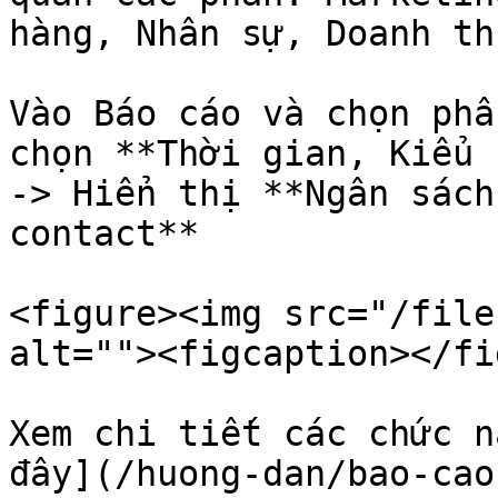
hàng, Nhân sự, Doanh th
Vào Báo cáo và chọn phầ
chọn **Thời gian, Kiểu 
-> Hiển thị **Ngân sách
contact**

<figure><img src="/file
alt=""><figcaption></fi
Xem chi tiết các chức n
đây](/huong-dan/bao-cao