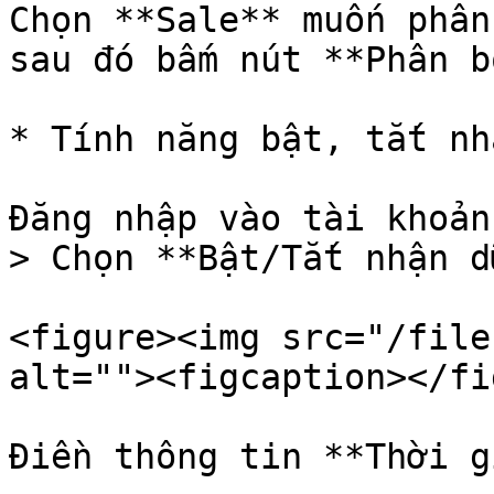
Chọn **Sale** muốn phân
sau đó bấm nút **Phân bổ
* Tính năng bật, tắt nh
Đăng nhập vào tài khoản
> Chọn **Bật/Tắt nhận d
<figure><img src="/file
alt=""><figcaption></fi
Điền thông tin **Thời g