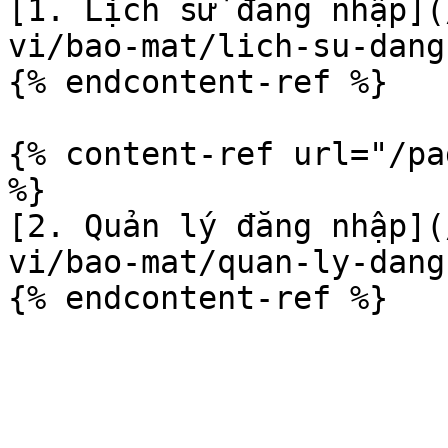
[1. Lịch sử đăng nhập](
vi/bao-mat/lich-su-dang
{% endcontent-ref %}

{% content-ref url="/pa
%}

[2. Quản lý đăng nhập](
vi/bao-mat/quan-ly-dang