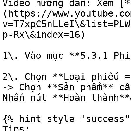
Video hướng dẫn: Xem [*
(https://www.youtube.co
v=T7xpC5nLLeI\&list=PLW
p-Rx\&index=16)

1\. Vào mục **5.3.1 Phi
2\. Chọn **Loại phiếu =
-> Chọn **Sản phẩm** cầ
Nhấn nút **Hoàn thành**
{% hint style="success" 
Tips:
