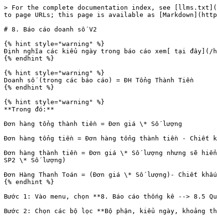
> For the complete documentation index, see [llms.txt](
to page URLs; this page is available as [Markdown](http
# 8. Báo cáo doanh số V2

{% hint style="warning" %}

Định nghĩa các kiểu ngày trong báo cáo xem[ tại đây](/h
{% endhint %}

{% hint style="warning" %}

Doanh số (trong các báo cáo) = ĐH Tổng Thành Tiền

{% endhint %}

{% hint style="warning" %}

**Trong đó:**

Đơn hàng tổng thành tiền = Đơn giá \* Số lượng

Đơn hàng tổng tiền = Đơn hàng tổng thành tiền - Chiết k
Đơn hàng thành tiền = Đơn giá \* Số lượng nhưng sẽ hiển
SP2 \* Số lượng)

Đơn Hàng Thanh Toán = (Đơn giá \* Số lượng)- Chiết khấu
{% endhint %}

Bước 1: Vào menu, chọn **8. Báo cáo thống kê --> 8.5 Qu
Bước 2: Chọn các bộ lọc **Bộ phận, kiểu ngày, khoảng th