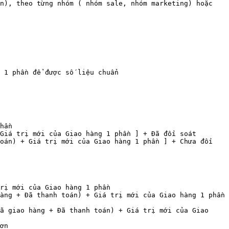
n), theo từng nhóm ( nhóm sale, nhóm marketing) hoặc 
 1 phần để được số liệu chuẩn

hần

Giá trị mới của Giao hàng 1 phần ] + Đã đối soát

oán) + Giá trị mới của Giao hàng 1 phần ] + Chưa đối 
rị mới của Giao hàng 1 phần

àng + Đã thanh toán) + Giá trị mới của Giao hàng 1 phần 
ã giao hàng + Đã thanh toán) + Giá trị mới của Giao 
ơn
