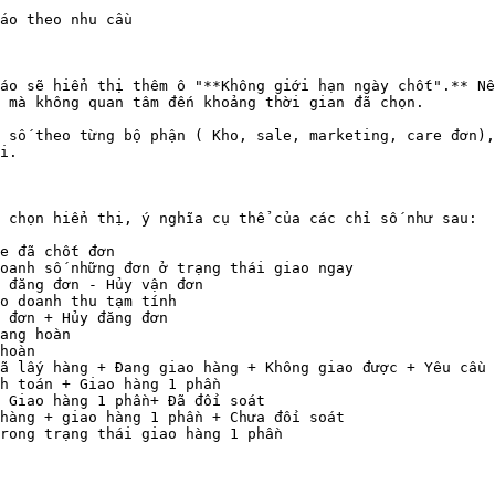
áo theo nhu cầu

́o cáo sẽ hiển thị thêm ô "**Không giới hạn ngày chốt".**
 mà không quan tâm đến khoảng thời gian đã chọn.

 số theo từng bộ phận ( Kho, sale, marketing, care đơn),
i.

 chọn hiển thị, ý nghĩa cụ thể của các chỉ số như sau:

e đã chốt đơn

oanh số những đơn ở trạng thái giao ngay

 đăng đơn - Hủy vận đơn

o doanh thu tạm tính

 đơn + Hủy đăng đơn

ang hoàn

hoàn

ã lấy hàng + Đang giao hàng + Không giao được + Yêu cầu 
h toán + Giao hàng 1 phần

 Giao hàng 1 phần+ Đã đối soát

hàng + giao hàng 1 phần + Chưa đối soát

rong trạng thái giao hàng 1 phần
