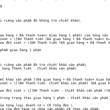
g

i riêng sản phẩm đó không trừ chiết khấu\

ao hàng + Đã thanh toán+ Giao hàng 1 phần) của từng sản 
soát = \[ĐH Thành tiền (Đã giao hàng + Đã thanh toán+ Gi
ưa đối soát = \[ĐH Thành tiền (Đã giao hàng + Đã thanh t
phẩm giao hàng 1 phần

i riêng sản phẩm đó trừ chiết khấu sản phẩm\

 hàng Thành tiền - Chiết khấu sản phẩm\

ết khấu sản phẩm )(Đã giao hàng + Đã thanh toán+ Giao hà
soát = \[(ĐH Thành tiền- Chiết khấu sản phẩm) (Đã giao h
ưa đối soát = \[(ĐH Thành tiền - Chiết khấu sản phẩm )(Đ
trong trạng thái giao hàng 1 phần - Chiết khấu sản phẩm

ủa từng loại doanh số = CK tổng đơn \

số của đơn hàng có chứa sản phẩm= CK theo sản phẩm.
