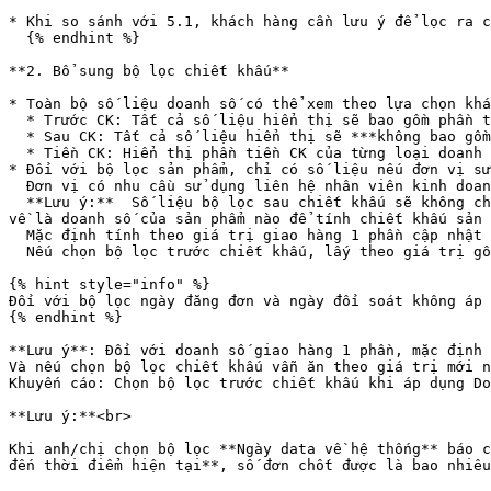
* Khi so sánh với 5.1, khách hàng cần lưu ý để lọc ra c
  {% endhint %}

**2. Bổ sung bộ lọc chiết khấu**

* Toàn bộ số liệu doanh số có thể xem theo lựa chọn khá
  * Trước CK: Tất cả số liệu hiển thị sẽ bao gồm phần tiền chiết khấu của đơn hàng

  * Sau CK: Tất cả số liệu hiển thị sẽ ***không bao gồm*** phần tiền chiết khấu của đơn hàng

  * Tiền CK: Hiển thị phần tiền CK của từng loại doanh số

* Đối với bộ lọc sản phẩm, chỉ có số liệu nếu đơn vị sử
  Đơn vị có nhu cầu sử dụng liên hệ nhân viên kinh doanh để được hỗ trợ\

  **Lưu ý:**  Số liệu bộ lọc sau chiết khấu sẽ không chính xác nếu doanh số liên quan có đơn giao hàng 1 phần có nhiều sản phẩm, do không xác định được doanh số thu 
về là doanh số của sản phẩm nào để tính chiết khấu sản 
  Mặc định tính theo giá trị giao hàng 1 phần cập nhật mới\

  Nếu chọn bộ lọc trước chiết khấu, lấy theo giá trị gốc ban đầu của sản phẩm

{% hint style="info" %}

Đối với bộ lọc ngày đăng đơn và ngày đối soát không áp
{% endhint %}

**Lưu ý**: Đối với doanh số giao hàng 1 phần, mặc định 
Và nếu chọn bộ lọc chiết khấu vẫn ăn theo giá trị mới n
Khuyến cáo: Chọn bộ lọc trước chiết khấu khi áp dụng Do
**Lưu ý:**<br>

Khi anh/chị chọn bộ lọc **Ngày data về hệ thống** ba
đến thời điểm hiện tại**, số đơn chốt được là bao nhiêu