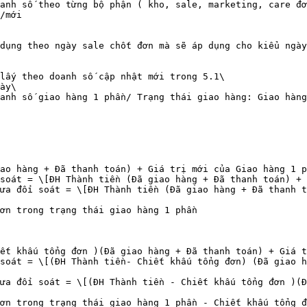
anh số theo từng bộ phận ( kho, sale, marketing, care đơ
/mới

 dụng theo ngày sale chốt đơn mà sẽ áp dụng cho kiểu ngày

lấy theo doanh số cập nhật mới trong 5.1\

ày\

anh số giao hàng 1 phần/ Trạng thái giao hàng: Giao hàng
ao hàng + Đã thanh toán) + Giá trị mới của Giao hàng 1 p
soát = \[ĐH Thành tiền (Đã giao hàng + Đã thanh toán) + 
ưa đối soát = \[ĐH Thành tiền (Đã giao hàng + Đã thanh t
ơn trong trạng thái giao hàng 1 phần

ết khấu tổng đơn )(Đã giao hàng + Đã thanh toán) + Giá t
soát = \[(ĐH Thành tiền- Chiết khấu tổng đơn) (Đã giao h
ưa đối soát = \[(ĐH Thành tiền - Chiết khấu tổng đơn )(Đ
ơn trong trạng thái giao hàng 1 phần - Chiết khấu tổng đ