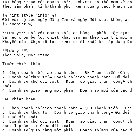
Tại bảng **báo cáo doanh số**, anh/chị có thể xem về do
theo sản phẩm, tỉnh/thành phố, kênh quảng cáo, khách cũ
{% hint style="info" %}

Đối với bộ lọc ngày đăng đơn và ngày đối soát không áp
{% endhint %}

**Lưu ý**: Đối với doanh số giao hàng 1 phần, mặc định 
Và nếu chọn bộ lọc chiết khấu vẫn ăn theo giá trị mới n
Khuyến cáo: Chọn bộ lọc trước chiết khấu khi áp dụng Do
**Lưu ý:**\

Theo Sale, Marketing

Trước chiết khấu

1. Chọn doanh số giao thành công = ĐH Thành tiền (Đã gi
2. Doanh số thực tế = Doanh số giao thành công+ Đã đối 
3. Doanh số chờ đối soát = Doanh số giao thành công+ Ch
soát

4. Doanh số giao hàng một phần = Doanh số mới của các đ
Sau chiết khấu

1. Chọn doanh số giao thành công = (ĐH Thành tiền - Chi
2. Doanh số thực tế = Doanh số giao thành công+ Đã đối 
] + Đã đối soát

3. Doanh số chờ đối soát = Doanh số giao thành công+ Ch
hàng 1 phần ] + Chưa đối soát

4. Doanh số giao hàng một phần = Doanh số mới của các đ