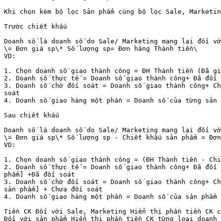
Khi chọn kèm bộ lọc Sản phẩm cùng bộ lọc Sale, Marketin
Trước chiết khấu

Doanh số là doanh số do Sale/ Marketing mang lại đối vớ
\= Đơn giá sp\* Số lượng sp= Đơn hàng Thành tiền\

VD:

1. Chọn doanh số giao thành công = ĐH Thành tiền (Đã gi
2. Doanh số thực tế = Doanh số giao thành công+ Đã đối 
3. Doanh số chờ đối soát = Doanh số giao thành công+ Ch
soát

4. Doanh số giao hàng một phần = Doanh số của từng sản 
Sau chiết khấu

Doanh số là doanh số do Sale/ Marketing mang lại đối vớ
\= Đơn giá sp\* Số lượng sp - Chiết khấu sản phẩm = Đơn
VD:

1. Chọn doanh số giao thành công = (ĐH Thành tiền - Chi
2. Doanh số thực tế = Doanh số giao thành công+ Đã đối 
phẩm] +Đã đối soát

3. Doanh số chờ đối soát = Doanh số giao thành công+ Ch
sản phẩm] + Chưa đối soát

4. Doanh số giao hàng một phần = Doanh số của sản phẩm 
Tiền CK Đối với Sale, Marketing Hiển thị phần tiền CK c
Đối với sản phẩm Hiển thị phần tiền CK từng loại doanh 