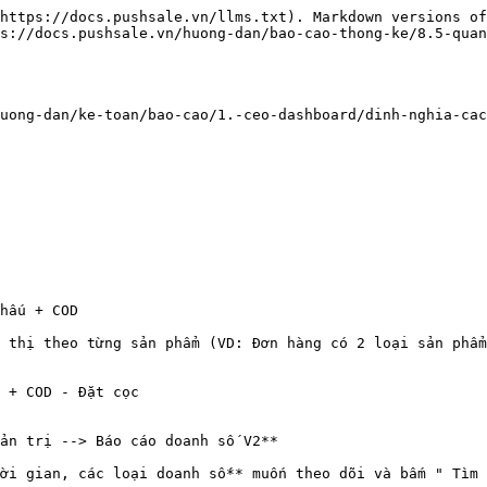
https://docs.pushsale.vn/llms.txt). Markdown versions of
s://docs.pushsale.vn/huong-dan/bao-cao-thong-ke/8.5-quan
uong-dan/ke-toan/bao-cao/1.-ceo-dashboard/dinh-nghia-cac
hấu + COD

 thị theo từng sản phẩm (VD: Đơn hàng có 2 loại sản phẩm
 + COD - Đặt cọc

ản trị --> Báo cáo doanh số V2**

ời gian, các loại doanh số** muốn theo dõi và bấm " Tìm 