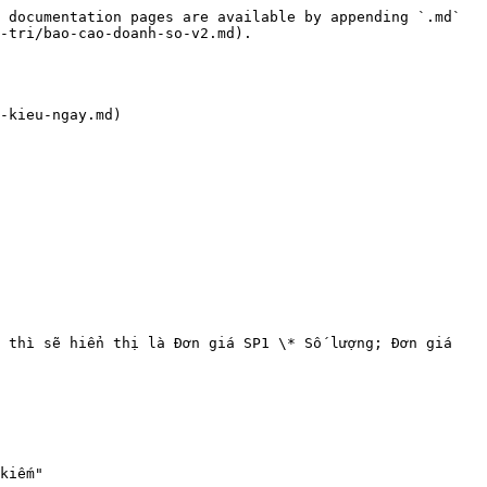
 documentation pages are available by appending `.md` 
-tri/bao-cao-doanh-so-v2.md).

-kieu-ngay.md)

 thì sẽ hiển thị là Đơn giá SP1 \* Số lượng; Đơn giá 
kiếm"
