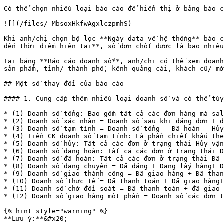
Có thể chọn nhiều loại báo cáo để hiển thị ở bảng báo c
![](/files/-MbsoxHkfwAgxlczpmhS)

Khi anh/chị chọn bộ lọc **Ngày data về hệ thống** ba
đến thời điểm hiện tại**, số đơn chốt được là bao nhiêu
Tại bảng **Báo cáo doanh số**, anh/chị có thể xem doanh
sản phẩm, tỉnh/ thành phố, kênh quảng cái, khách cũ/ mớ
## Một số thay đổi của báo cáo

#### 1. Cung cấp thêm nhiều loại doanh số và có thể tùy
* (1) Doanh số tổng: Bao gồm tất cả các đơn hàng mà sal
* (2) Doanh số xác nhận = Doanh số sau khi đăng đơn + d
* (3) Doanh số tạm tính = Doanh số tổng - Đã hoàn - Hủy
* (4) Tiền CK doanh số tạm tính: Là phần chiết khấu the
* (5) Doanh số hủy: Tất cả các đơn ở trạng thái Hủy vận
* (6) Doanh số đang hoàn: Tất cả các đơn ở trạng thái Đ
* (7) Doanh số đã hoàn: Tất cả các đơn ở trạng thái Đã 
* (8) Doanh số đang chuyển = Đã đăng + Đang lấy hàng+ Đ
* (9) Doanh số giao thành công = Đã giao hàng + Đã than
* (10) Doanh số thực tế = Đã thanh toán + Đã giao hàng+
* (11) Doanh số chờ đối soát = Đã thanh toán + đã giao 
* (12) Doanh số giao hàng một phần = Doanh số các đơn t
{% hint style="warning" %}

**Lưu ý:**&#x20;
