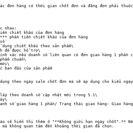
ác đơn hàng có thời gian chốt đơn và đăng đơn phải thuộc
c nhau:

 dụng chiết khấu theo sản phẩm\

phẩm chuẩn\

 dụng theo ngày sale chốt đơn mà sẽ áp dụng cho kiểu ngày

lấy theo doanh số cập nhật mới trong 5.1\

ày\

anh số giao hàng 1 phần/ Trạng thái giao hàng: Giao hàng
́o cáo sẽ hiển thị thêm ô "**Không giới hạn ngày chốt".**
 mà không quan tâm đến khoảng thời gian đã chọn.
