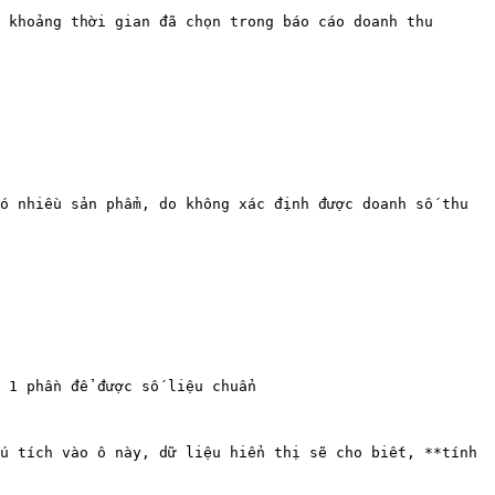
 khoảng thời gian đã chọn trong báo cáo doanh thu

 1 phần để được số liệu chuẩn

 Nếu tích vào ô này, dữ liệu hiển thị sẽ cho biết, **tính 