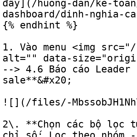
đây](/huong-dan/ke-toan
dashboard/dinh-nghia-ca
{% endhint %}

1. Vào menu <img src="/
alt="" data-size="origin
--> 4.6 Báo cáo Leader
sale**&#x20;

![](/files/-MbssobJH1Nh
2\. **Chọn các bộ lọc t
chỉ số: Lọc theo nhóm -