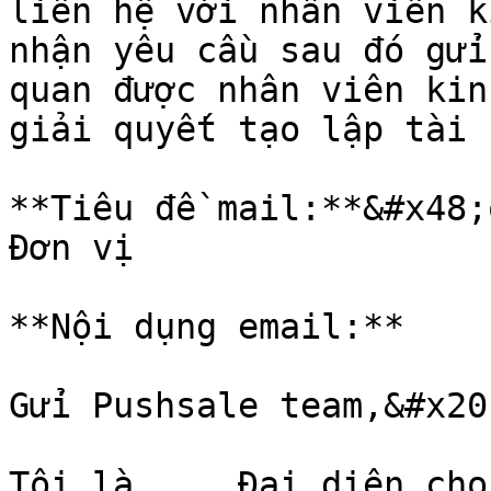
liên hệ với nhân viên k
nhận yêu cầu sau đó gửi
quan được nhân viên kin
giải quyết tạo lập tài 
**Tiêu đề mail:**&#x48;
Đơn vị

**Nội dụng email:**

Gửi Pushsale team,&#x20;
Tôi là.... Đại diện cho