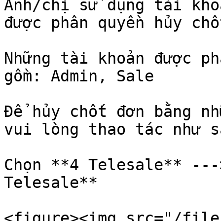
Anh/chị sử dụng tài kho
được phân quyền hủy chố
Những tài khoản được ph
gồm: Admin, Sale

Để hủy chốt đơn bằng nh
vui lòng thao tác như sa
Chọn **4 Telesale** ---
Telesale**

<figure><img src="/file