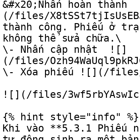
&#x20;Nhấn hoàn thành  
(/files/X8tSSt7tjIsUsEB
thành công. Phiếu ở trạ
không thể sửa chữa.\

\- Nhấn cập nhật  ![]
(/files/Ozh94WaUql9pkRJ
\- Xóa phiếu ![](/files
![](/files/3wf5rbYAswIc
{% hint style="info" %}

Khi vào **5.3.1 Phiếu n
tự động sinh ra một bản