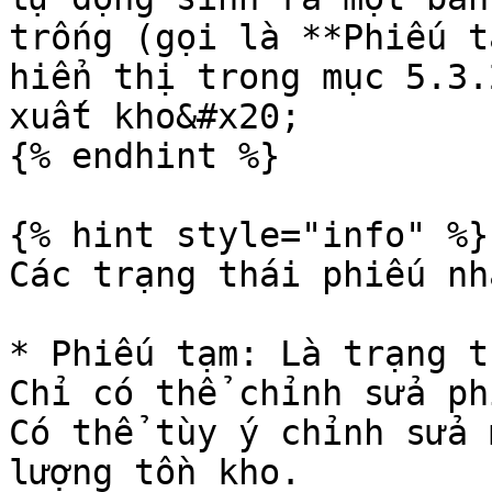
trống (gọi là **Phiếu t
hiển thị trong mục 5.3.
xuất kho&#x20;

{% endhint %}

{% hint style="info" %}

Các trạng thái phiếu nh
* Phiếu tạm: Là trạng th
Chỉ có thể chỉnh sửa ph
Có thể tùy ý chỉnh sửa 
lượng tồn kho.
