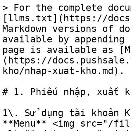
> For the complete docu
[llms.txt](https://docs
Markdown versions of do
available by appending 
page is available as [M
(https://docs.pushsale.
kho/nhap-xuat-kho.md).

# 1. Phiếu nhập, xuất kh
1\. Sử dụng tài khoản K
**Menu** <img src="/fil