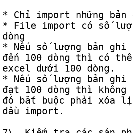
* Chỉ import những bản 
* File import có số lượ
dòng

* Nếu số lượng bản ghi 
đến 100 dòng thì có thể
excel dưới 100 dòng.

* Nếu số lượng bản ghi 
đạt 100 dòng thì không 
đó bắt buộc phải xóa lị
đầu import.

7\. Kiểm tra các sản ph