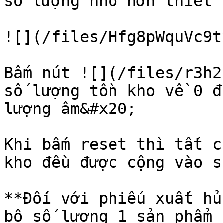
số lượng nhỏ hơn thiết l
![](/files/Hfg8pWquVc9t
Bấm nút ![](/files/r3h2
số lượng tồn kho về 0 đ
lượng âm&#x20;

Khi bấm reset thì tất c
kho đều được cộng vào s
**Đối với phiếu xuất hủ
bộ số lượng 1 sản phẩm 