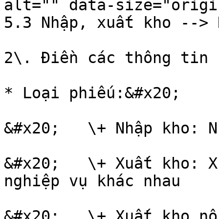
alt="" data-size="origi
5.3 Nhập, xuất kho -->
2\. Điền các thông tin 
* Loại phiếu:&#x20;

&#x20;   \+ Nhập kho: N
&#x20;   \+ Xuất kho: X
nghiệp vụ khác nhau

&#x20;   \+ Xuất kho nộ