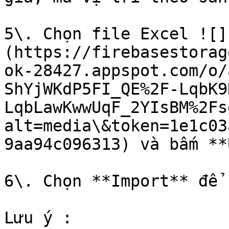
5\. Chọn file Excel ![]
(https://firebasestorag
ok-28427.appspot.com/o/
ShYjWKdP5FI_QE%2F-LqbK9
LqbLawKwwUqF_2YIsBM%2Fs
alt=media\&token=1e1c03
9aa94c096313) và bấm **
6\. Chọn **Import** để 
Lưu ý :
