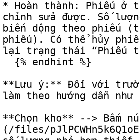
* Hoàn thành: Phiếu ở t
chỉnh sửa được. Số lượn
biến động theo phiếu (t
phiếu). Có thể hủy phiế
lại trạng thái “Phiếu tạ
  {% endhint %}

**Lưu ý:** Đối với trườ
làm theo hướng dẫn như s
**Chọn kho** --> Bấm nú
(/files/pJlPCWHn5k6Q1oE