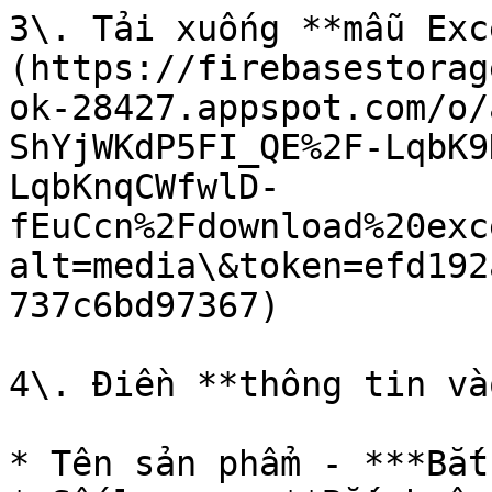
3\. Tải xuống **mẫu Exc
(https://firebasestorag
ok-28427.appspot.com/o/
ShYjWKdP5FI_QE%2F-LqbK9
LqbKnqCWfwlD-
fEuCcn%2Fdownload%20exc
alt=media\&token=efd192
737c6bd97367)​

4\. Điền **thông tin và
* Tên sản phẩm - ***Bắt