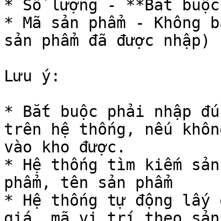
* Số lượng - **Bắt buộc*
* Mã sản phẩm - Không b
sản phẩm đã được nhập)

Lưu ý:

* Bắt buộc phải nhập đú
trên hệ thống, nếu khôn
vào kho được.

* Hệ thống tìm kiếm sản
phẩm, tên sản phẩm

* Hệ thống tự động lấy 
giá, mã vị trí theo sản