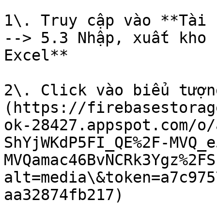
1\. Truy cập vào **Tài k
--> 5.3 Nhập, xuất kho
Excel**

2\. Click vào biểu tượn
(https://firebasestorag
ok-28427.appspot.com/o/
ShYjWKdP5FI_QE%2F-MVQ_e
MVQamac46BvNCRk3Ygz%2FS
alt=media\&token=a7c975
aa32874fb217)​
