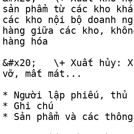
sản phẩm từ các kho khá
các kho nội bộ doanh ng
hàng giữa các kho, khôn
hàng hóa

&#x20;   \+ Xuất hủy: X
vỡ, mất mát...

* Người lập phiếu, thủ 
* Ghi chú

* Sản phẩm và các thông