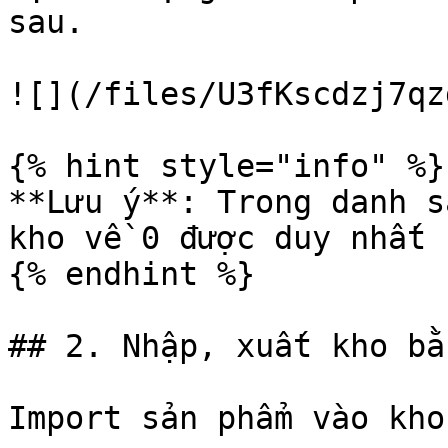
sau.

![](/files/U3fKscdzj7qz
{% hint style="info" %}

**Lưu ý**: Trong danh s
kho về 0 được duy nhất 
{% endhint %}

## 2. Nhập, xuất kho bằ
Import sản phẩm vào kho
