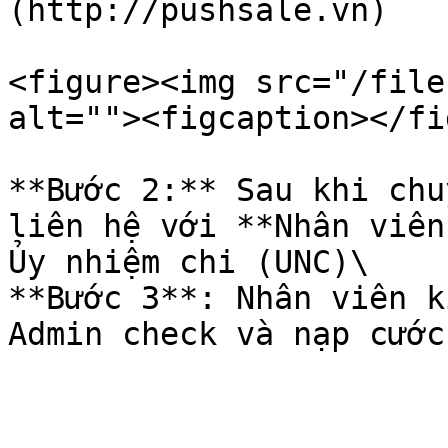
(http://pushsale.vn)

<figure><img src="/file
alt=""><figcaption></fi
**Bước 2:** Sau khi chu
liên hệ với **Nhân viên
Ủy nhiệm chi (UNC)\

**Bước 3**: Nhân viên k