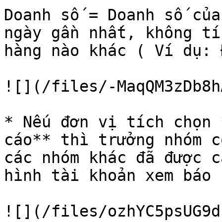
Doanh số = Doanh số của
ngày gần nhất, không tí
hàng nào khác ( Ví dụ: 
![](/files/-MaqQM3zDb8h
* Nếu đơn vị tích chọn 
cáo** thì trưởng nhóm c
các nhóm khác đã được c
hình tài khoản xem báo 
![](/files/ozhYC5psUG9d