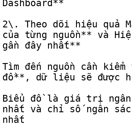
Dashboard**

2\. Theo dõi hiệu quả M
của từng nguồn** và Hiệ
gần đây nhất**

Tìm đến nguồn cần kiểm 
đồ**, dữ liệu sẽ được h
Biểu đồ là giá trị ngân
nhất và chỉ số ngân sác
nhất
