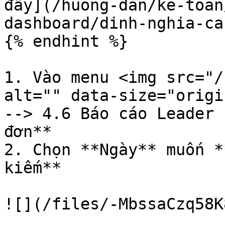
đây](/huong-dan/ke-toan
dashboard/dinh-nghia-ca
{% endhint %}

1. Vào menu <img src="/
alt="" data-size="origin
--> 4.6 Báo cáo Leader -
đơn**

2. Chọn **Ngày** muốn *
kiếm**

![](/files/-MbssaCzq58K