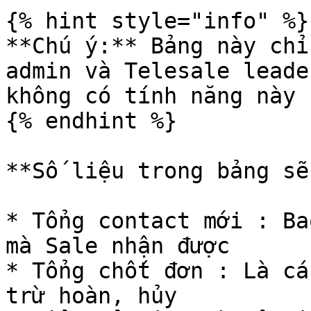
{% hint style="info" %}

**Chú ý:** Bảng này chỉ
admin và Telesale leader
không có tính năng này

{% endhint %}

**Số liệu trong bảng sẽ
* Tổng contact mới : Ba
mà Sale nhận được

* Tổng chốt đơn : Là cá
trừ hoàn, hủy
