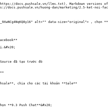
https://docs.pushsale.vn/llms.txt). Markdown versions of
s://docs.pushsale.vn/huong-dan/marketing/2.5-ket-noi-fac
9XwNCg4NqKQ8y16" alt="" data-size="original"> , chọn **2.
acebook**

ị.&#x20;

Source đã tạo trước đó

**

hsale**, chia cho các tài khoản **Sale**

họn **9.3 Push Chat**&#x20;
