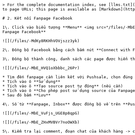
> For the complete documentation index, see [llms.txt](
to page URLs; this page is available as [Markdown](http
# 2. Kết nối Fanpage Facebook

1\. Click vào biểu tượng **Menu** <img src="/files/-MbE_
Fanpage Facebook**

![](/files/-MdKy8RKHhVOVjszz3yk)

2\. Đồng bộ Facebook bằng cách bấm nút **Connect with F
3\. Đồng bộ thành công, danh sách các page được hiển th
![](/files/-MbE_HVQ1oXbbbc_26Pr)

* Tìm đến fanpage cần liên kết với Pushsale, chọn đúng 
* Tích vào ô **Sử dụng**

* Tích vào ô **Tạo source post tự động** (nếu cần)

* Tích vào ô **Cho phép post sử dụng source của Fanpage
* Sau đó bấm **Lưu**

4\. Số từ **Fanpage, Inbox** được đồng bộ về trên **Pus
![](/files/-MbE_VuFjs_UGE8p8qpG)

![](/files/-MbE_ZHxMVBVr7noOWXb)

5\. Kiểm tra lại comment, đoạn chat của khách hàng -> c