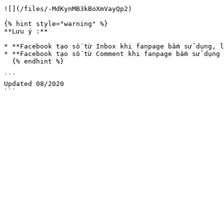
![](/files/-MdKynMB3kBoXmVayQp2)

{% hint style="warning" %}

**Lưu ý :**

* **Facebook tạo số từ Inbox khi fanpage bấm sử dụng, l
* **Facebook tạo số từ Comment khi fanpage bấm sử dụng 
  {% endhint %}

```

Updated 08/2020
