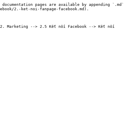
 documentation pages are available by appending `.md` 
ebook/2.-ket-noi-fanpage-facebook.md).

 Marketing --> 2.5 Kết nối Facebook --> Kết nối 