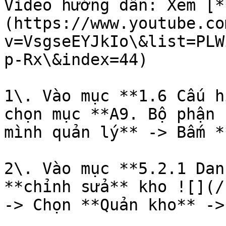
Video hướng dẫn: Xem [*
(https://www.youtube.co
v=VsgseEYJkIo\&list=PLW
p-Rx\&index=44)

1\. Vào mục **1.6 Cấu h
chọn mục **A9. Bộ phận 
mình quản lý** -> Bấm *
2\. Vào mục **5.2.1 Dan
**chỉnh sửa** kho ![](/
-> Chọn **Quản kho** ->