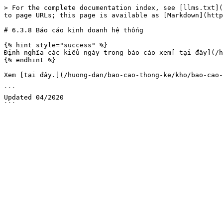
> For the complete documentation index, see [llms.txt](
to page URLs; this page is available as [Markdown](http
# 6.3.8 Báo cáo kinh doanh hệ thống

{% hint style="success" %}

Định nghĩa các kiểu ngày trong báo cáo xem[ tại đây](/h
{% endhint %}

Xem [tại đây.](/huong-dan/bao-cao-thong-ke/kho/bao-cao-
```

Updated 04/2020
