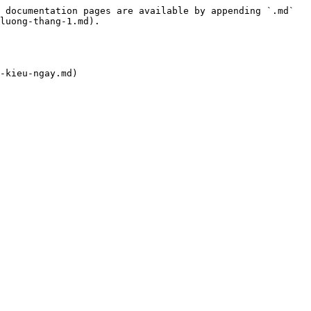
 documentation pages are available by appending `.md` 
luong-thang-1.md).

-kieu-ngay.md)
