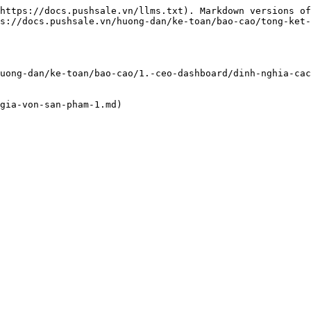
https://docs.pushsale.vn/llms.txt). Markdown versions of
s://docs.pushsale.vn/huong-dan/ke-toan/bao-cao/tong-ket-
uong-dan/ke-toan/bao-cao/1.-ceo-dashboard/dinh-nghia-cac
gia-von-san-pham-1.md)
